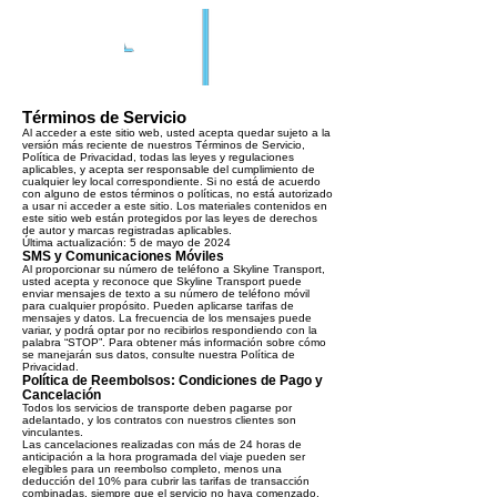
Términos de Servicio
Al acceder a este sitio web, usted acepta quedar sujeto a la
versión más reciente de nuestros Términos de Servicio,
Política de Privacidad, todas las leyes y regulaciones
aplicables, y acepta ser responsable del cumplimiento de
cualquier ley local correspondiente. Si no está de acuerdo
con alguno de estos términos o políticas, no está autorizado
a usar ni acceder a este sitio. Los materiales contenidos en
este sitio web están protegidos por las leyes de derechos
de autor y marcas registradas aplicables.
Última actualización: 5 de mayo de 2024
SMS y Comunicaciones Móviles
Al proporcionar su número de teléfono a Skyline Transport,
usted acepta y reconoce que Skyline Transport puede
enviar mensajes de texto a su número de teléfono móvil
para cualquier propósito. Pueden aplicarse tarifas de
mensajes y datos. La frecuencia de los mensajes puede
variar, y podrá optar por no recibirlos respondiendo con la
palabra “STOP”. Para obtener más información sobre cómo
se manejarán sus datos, consulte nuestra Política de
Privacidad.
Política de Reembolsos: Condiciones de Pago y
Cancelación
Todos los servicios de transporte deben pagarse por
adelantado, y los contratos con nuestros clientes son
vinculantes.
Las cancelaciones realizadas con más de 24 horas de
anticipación a la hora programada del viaje pueden ser
elegibles para un reembolso completo, menos una
deducción del 10% para cubrir las tarifas de transacción
combinadas, siempre que el servicio no haya comenzado.