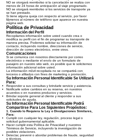
NO se otorgará reembolso si la cancelación se realiza con
menos de 24 horas de anticipación al viaje programado.
NO se otorgará reembolso si los servicios de transporte ya
se han prestado.
Si tiene alguna queja con respecto al servicio, por favor
llámenos al número de teléfono que aparece en nuestra
página web.
Política de Privacidad
Información del Perfil
Recopilamos información sobre usted cuando crea o
modifica su perfil con el fin de programar su transporte de
manera precisa. Podemos solicitar su información de
contacto, incluyendo nombre, direcciones de servicio,
dirección de correo electrónico, entre otros.
Comunicaciones
Si se comunica con nosotros directamente por correo
electrónico o mediante el envío de un formulario de
pasajero en nuestro sitio web, es posible que le solicitemos
información adicional sobre usted.
La información móvil recopilada no se compartirá con
terceros o afiliados con fines de marketing o promoción.
Su Información Personal Identificable Se Utilizará
Para:
Responder a sus consultas y brindarle servicio y asistencia.
Notificarle sobre cambios en su reserva, en nuestros
acuerdos o en nuestros productos y servicios.
Brindar soporte general al cliente y responder a sus
solicitudes de ayuda.
Su Información Personal Identificable Podrá
Compartirse Para Los Siguientes Propósitos:
1. Cuando lo Requiera la Ley o Divulgaciones Similares,
Para:
Cumplir con cualquier ley, regulación, proceso legal o
solicitud gubernamental aplicable.
Hacer cumplir esta Política de Privacidad y nuestros
Términos de Servicio, incluyendo la investigación de
posibles violaciones.
Detectar, prevenir o abordar problemas de fraude, seguridad
o técnicos.